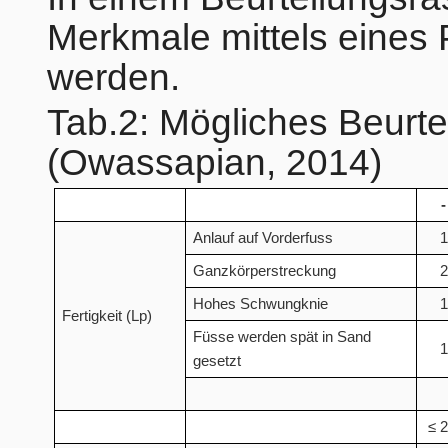
Merkmale mittels eines
werden.
Tab.2: Mögliches Beurte
(Owassapian, 2014)
-
Anlauf auf Vorderfuss
1
Ganzkörperstreckung
2
Hohes Schwungknie
1
Fertigkeit (Lp)
Füsse werden spät in Sand
1
gesetzt
≤ 2