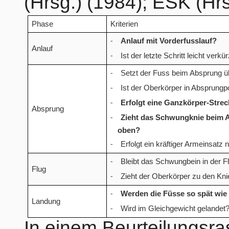
(Hrsg.) (1984); ESK (Hrs
Kriterien
Phase
Anlauf mit Vorderfusslauf?
-
Anlauf
Ist der letzte Schritt leicht verkü
-
Setzt der Fuss beim Absprung ü
-
Ist der Oberkörper in Absprungpo
-
Erfolgt eine Ganzkörper-Stre
-
Absprung
Zieht das Schwungknie beim A
-
oben?
Erfolgt ein kräftiger Armeinsatz
-
Bleibt das Schwungbein in der 
-
Flug
Zieht der Oberkörper zu den Kni
-
Werden die Füsse so spät wie
-
Landung
Wird im Gleichgewicht gelandet
-
In einem Beurteilungsra