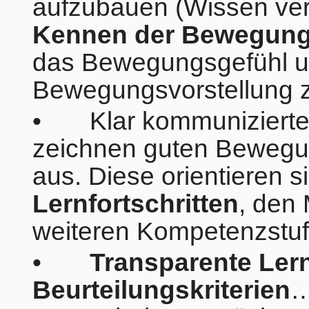
aufzubauen (Wissen verm
Kennen der Bewegun
das Bewegungsgefühl u
Bewegungsvorstellung ze
• Klar kommunizierte 
zeichnen guten Bewegun
aus. Diese orientieren s
Lernfortschritten
, den
weiteren Kompetenzstuf
•
Transparente Lern
Beurteilungskriterien
…