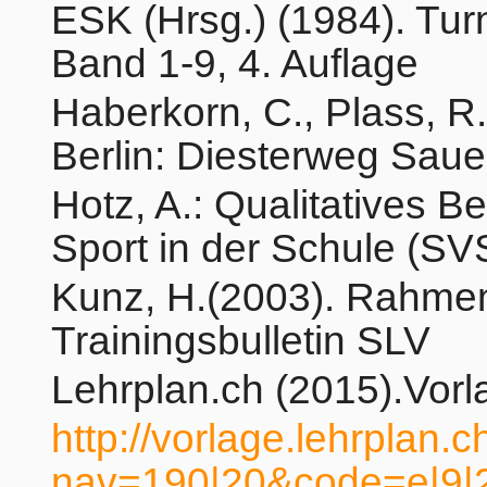
ESK (Hrsg.) (1984). Tur
Band 1-9, 4. Auflage
Haberkorn, C., Plass, R. 
Berlin: Diesterweg Saue
Hotz, A.: Qualitatives 
Sport in der Schule (SV
Kunz, H.(2003). Rahmen
Trainingsbulletin SLV
Lehrplan.ch (2015).Vorl
http://vorlage.lehrplan.
nav=190|20&code=e|9|