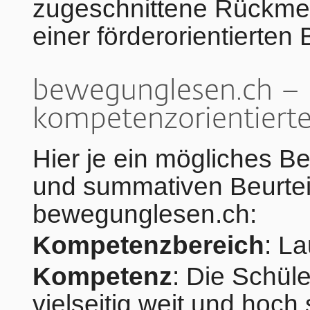
zugeschnittene Rückme
einer förderorientierten
bewegunglesen.ch – B
kompetenzorientierte
Hier je ein mögliches Be
und summativen Beurtei
bewegunglesen.ch:
Kompetenzbereich
: L
Kompetenz
: Die Schül
vielseitig weit und hoch