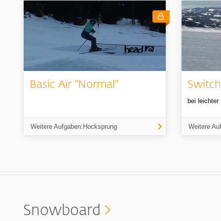
Basic Air "Normal"
Switch
bei leichte
Weitere Aufgaben:Hocksprung
Weitere Au
Snowboard