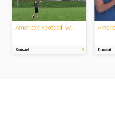
American Football: W...
Americ
Kernwurf
Kernwurf