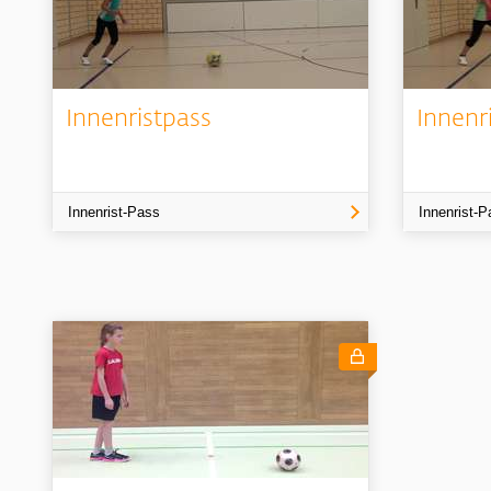
Innenristpass
Innenr
Innenrist-Pass
Innenrist-