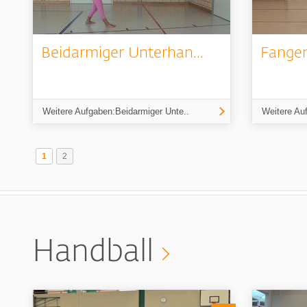
Beidarmiger Unterhan...
Fange
Weitere Aufgaben:Beidarmiger Unte..
Weitere Au
1
2
Handball