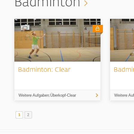
Badminton
Badminton: Clear
Badmin
Weitere Aufgaben:Überkopf-Clear
Weitere Au
1
2