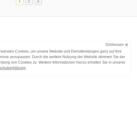
1
2
3
×
Schliessen
rwenden Cookies, um unsere Website und Dienstleistungen ganz auf Ihre
nisse anzupassen. Durch die weitere Nutzung der Website stimmen Sie der
dung von Cookies zu. Weitere Informationen hierzu erhalten Sie in unserer
chutzerklärung
.