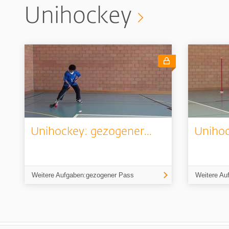
Unihockey
Unihockey: gezogener...
Unihoc
Weitere Aufgaben:gezogener Pass
Weitere Au