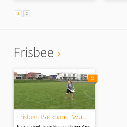
1
2
Frisbee
Frisbee: Backhand-Wu...
Backhandwurf als direkter, geradliniger Pass