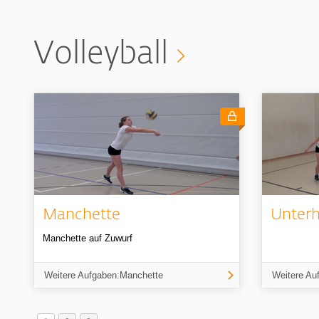
Volleyball
Manchette
Unterh
Manchette auf Zuwurf
Weitere Aufgaben:Manchette
Weitere Au