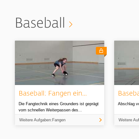
Baseball
Baseball: Fangen ein...
Baseba
Die Fangtechnik eines Grounders ist geprägt
Abschlag v
vom schnellen Weiterpassen des...
Weitere Aufgaben:Fangen
Weitere Au