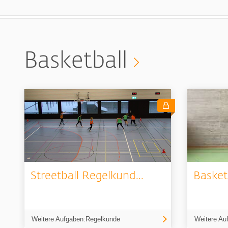
Basketball
Streetball Regelkund...
Basket
Weitere Aufgaben:Regelkunde
Weitere Au