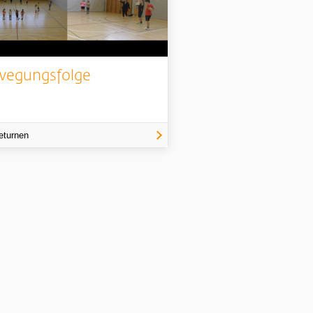
egungsfolge
eturnen