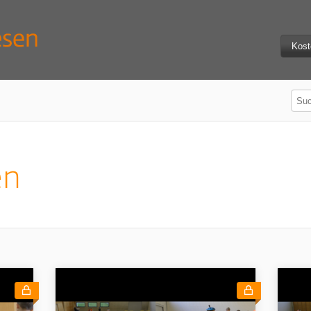
Kost
en