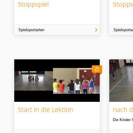
Stoppspiel
Stopps
Spielsportarten
Spielsport
Start in die Lektion
nach d
Die Kinder 