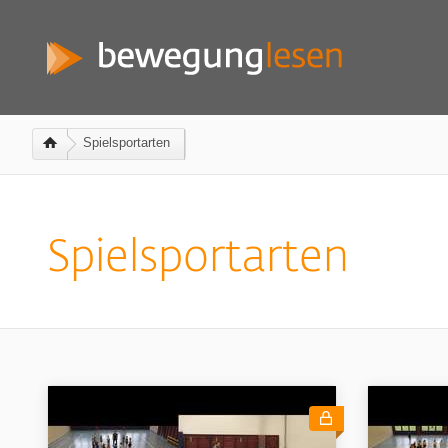
Spielsportarten
Spielsportarten