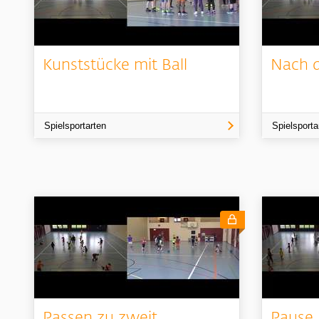
Kunststücke mit Ball
Nach d
Spielsportarten
Spielsport
Passen zu zweit
Pause